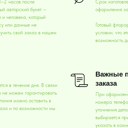
 1–2 часов после
Срок изготовл
ый авторский букет –
оформления за
 и человека, который
су или данные не
Готовый флорар
лучить свой заказ в нашем
условии, что э
возможность д
Важные 
заказа
ся в течение дня. В связи
ы не можем гарантировать
При оформлени
лания можно оставить в
номера телефо
аза и по возможности мы
уточнения дет
выбирается пр
указать в ком