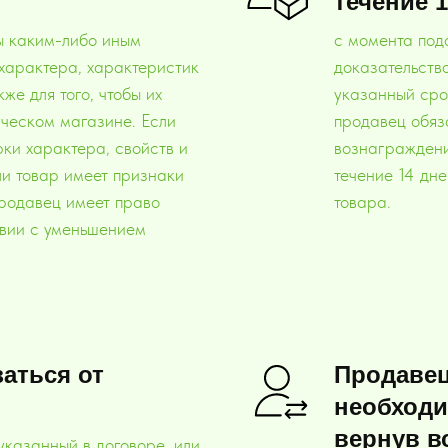
течение 
ы каким-либо иным
с момента под
характера, характеристик
доказательства
же для того, чтобы их
указанный сро
ическом магазине. Если
продавец обяз
рки характера, свойств и
вознаграждени
ли товар имеет признаки
течение 14 дне
Продавец имеет право
товара.
твии с уменьшением
аться от
Продавец
необходи
вернув в
 указанный в договоре, или