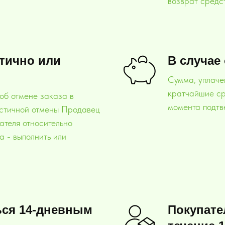
возврат средст
стично или
В случае
Сумма, уплаче
кратчайшие сро
об отмене заказа в
момента подтв
астичной отмены Продавец
ателя относительно
а - выполнить или
ься 14-дневным
Покупате