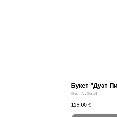
Букет "Дуэт П
Green Art Galerii
115.00
€